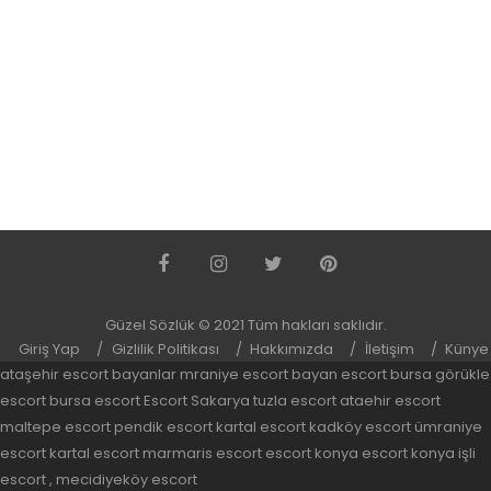
Güzel Sözlük © 2021 Tüm hakları saklıdır.
Giriş Yap
Gizlilik Politikası
Hakkımızda
İletişim
Künye
ataşehir escort bayanlar
mraniye escort bayan
escort bursa
görükle
escort
bursa escort
Escort Sakarya
tuzla escort
ataehir escort
maltepe escort
pendik escort
kartal escort
kadköy escort
ümraniye
escort
kartal escort
marmaris escort
escort konya
escort konya
işli
escort
,
mecidiyeköy escort